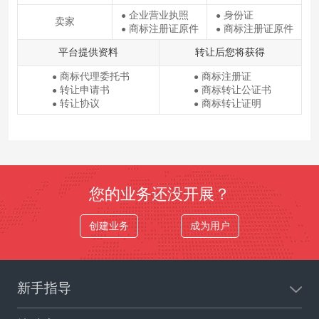
企业营业执照
身份证
●
●
卖家
商标注册证原件
商标注册证原件
●
●
平台提供资料
转让后您将获得
商标代理委托书
商标注册证
●
●
转让申请书
商标转让公证书
●
●
转让协议
商标转让证明
●
●
您的业务还没开展？
创建业务
成为用户
新手指导